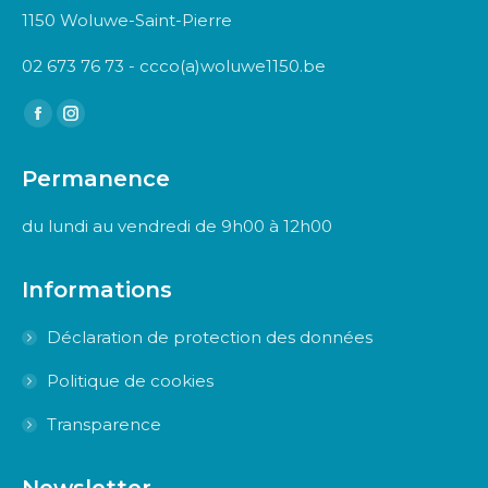
1150 Woluwe-Saint-Pierre
02 673 76 73 - ccco(a)woluwe1150.be
Trouvez nous sur :
Facebook
Instagram
page
page
Permanence
opens
opens
in
in
du lundi au vendredi de 9h00 à 12h00
new
new
window
window
Informations
Déclaration de protection des données
Politique de cookies
Transparence