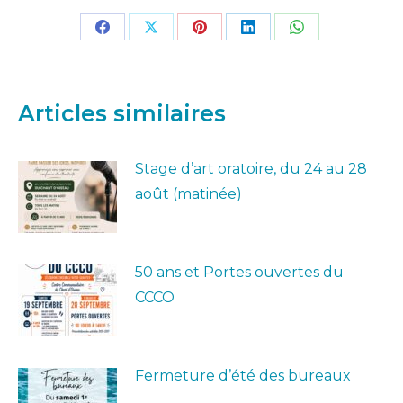
Partager
Partager
Partager
Partager
Partager
sur
sur
sur
sur
sur
Facebook
X
Pinterest
LinkedIn
WhatsApp
Articles similaires
Stage d’art oratoire, du 24 au 28
août (matinée)
50 ans et Portes ouvertes du
CCCO
Fermeture d’été des bureaux