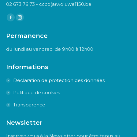
02 673 76 73 - ccco(a)woluwe1150.be
Trouvez nous sur :
Facebook
Instagram
page
page
Permanence
opens
opens
in
in
du lundi au vendredi de 9h00 à 12h00
new
new
window
window
Informations
Déclaration de protection des données
Politique de cookies
Transparence
Newsletter
Inscrivez-vous à la Newsletter pour être tenus au