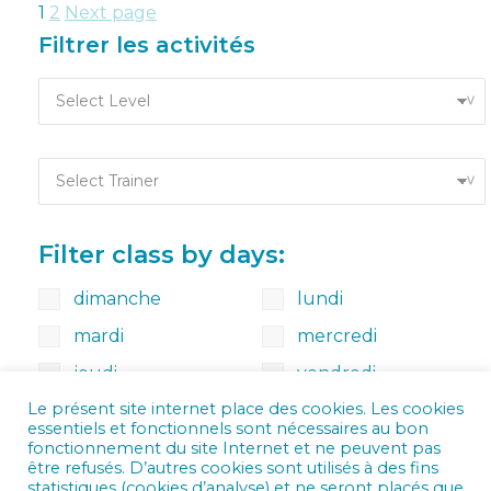
Pagination
PAGE
1
PAGE
2
Next page
Filtrer les activités
des
publications
Filter class by days:
dimanche
lundi
mardi
mercredi
jeudi
vendredi
Le présent site internet place des cookies. Les cookies
samedi
essentiels et fonctionnels sont nécessaires au bon
fonctionnement du site Internet et ne peuvent pas
être refusés. D’autres cookies sont utilisés à des fins
statistiques (cookies d’analyse) et ne seront placés que