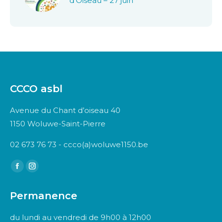
d’Oiseau – 27 juin
CCCO asbl
Avenue du Chant d’oiseau 40
1150 Woluwe-Saint-Pierre
02 673 76 73 - ccco(a)woluwe1150.be
Trouvez nous sur :
Facebook
Instagram
page
page
Permanence
opens
opens
in
in
du lundi au vendredi de 9h00 à 12h00