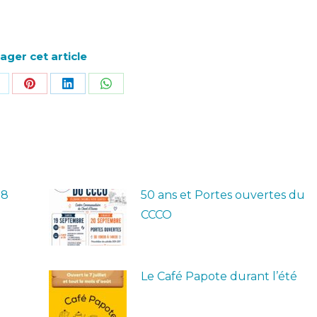
ager cet article
r
artager
Partager
Partager
Partager
ur
sur
sur
sur
ok
Pinterest
LinkedIn
WhatsApp
28
50 ans et Portes ouvertes du
CCCO
Le Café Papote durant l’été