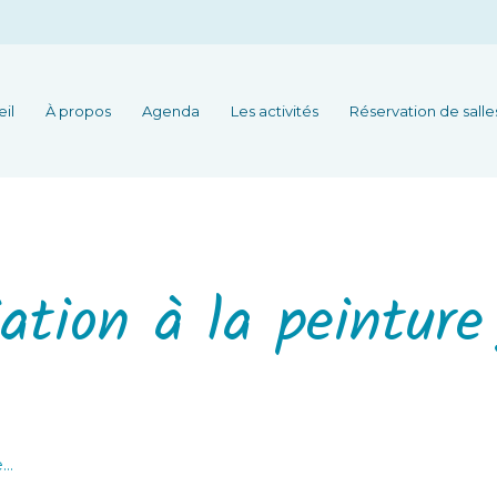
il
À propos
Agenda
Les activités
Réservation de salle
tion à la peinture 
e…