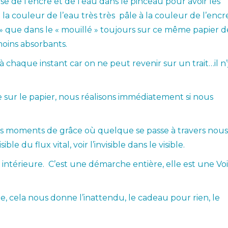
de l’encre et de l’eau dans le pinceau pour avoir les
 la couleur de l’eau très très pâle à la couleur de l’encr
 » que dans le « mouillé » toujours sur ce même papier d
moins absorbants.
chaque instant car on ne peut revenir sur un trait…il n’
e sur le papier, nous réalisons immédiatement si nous
ces moments de grâce où quelque se passe à travers nous
sible du flux vital, voir l’invisible dans le visible.
intérieure. C’est une démarche entière, elle est une Voi
e, cela nous donne l’inattendu, le cadeau pour rien, le