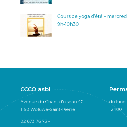
Cours de yoga d’été – mercred
9h-10h30
CCCO asbl
Perm
Avenue du Chant d’oiseau 40
du lundi
1150 Woluwe-Saint-Pierre
12h00
02 673 76 73 -