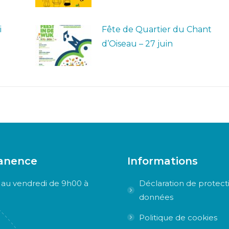
i
Fête de Quartier du Chant
d’Oiseau – 27 juin
anence
Informations
 au vendredi de 9h00 à
Déclaration de protect
données
Politique de cookies