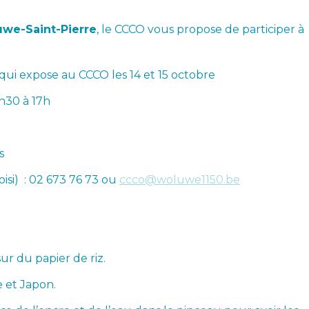
uwe-Saint-Pierre
, le CCCO vous propose de participer à
qui expose au CCCO les 14 et 15 octobre
h30 à 17h
s
hoisi) : 02 673 76 73 ou
ccco@woluwe1150.be
ur du papier de riz.
e et Japon.