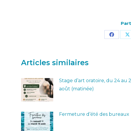
Part
Partage
P
sur
s
Facebo
X
Articles similaires
Stage d’art oratoire, du 24 au 
août (matinée)
Fermeture d’été des bureaux