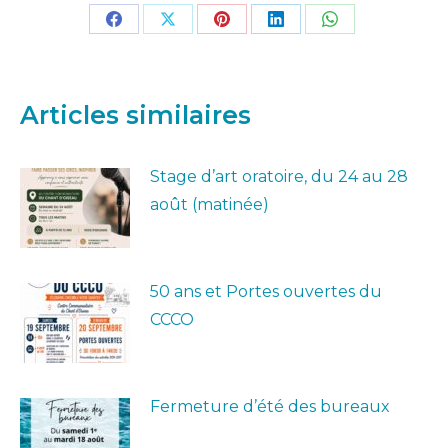
Partager
Partager
Partager
Partager
Partager
sur
sur
sur
sur
sur
Facebook
X
Pinterest
LinkedIn
WhatsApp
Articles similaires
Stage d’art oratoire, du 24 au 28
août (matinée)
50 ans et Portes ouvertes du
CCCO
Fermeture d’été des bureaux