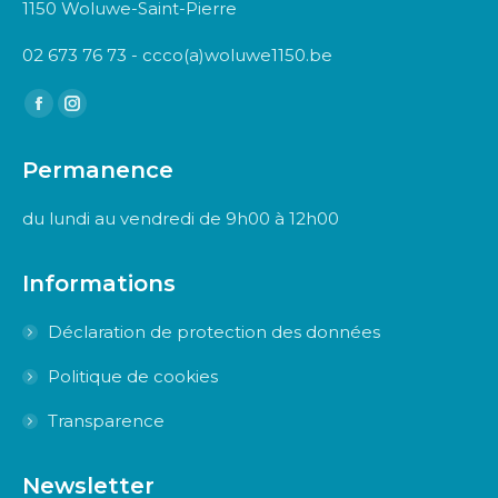
1150 Woluwe-Saint-Pierre
02 673 76 73 - ccco(a)woluwe1150.be
Trouvez nous sur :
Facebook
Instagram
page
page
Permanence
opens
opens
in
in
du lundi au vendredi de 9h00 à 12h00
new
new
window
window
Informations
Déclaration de protection des données
Politique de cookies
Transparence
Newsletter