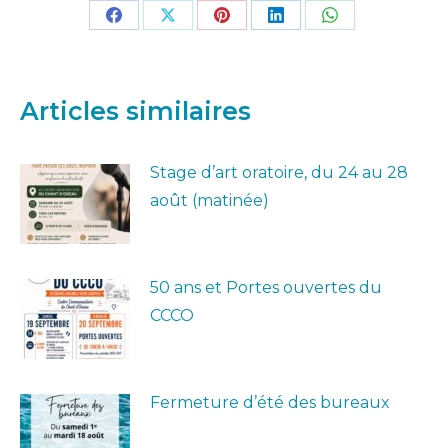
Partager
Partager
Partager
Partager
Partager
sur
sur
sur
sur
sur
Facebook
X
Pinterest
LinkedIn
WhatsApp
Articles similaires
Stage d’art oratoire, du 24 au 28
août (matinée)
50 ans et Portes ouvertes du
CCCO
Fermeture d’été des bureaux