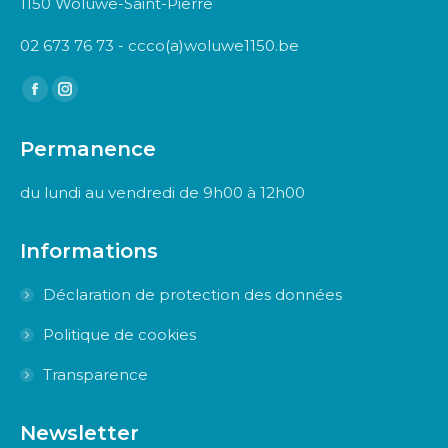
1150 Woluwe-Saint-Pierre
02 673 76 73 - ccco(a)woluwe1150.be
Trouvez nous sur :
Facebook
Instagram
page
page
Permanence
opens
opens
in
in
du lundi au vendredi de 9h00 à 12h00
new
new
window
window
Informations
Déclaration de protection des données
Politique de cookies
Transparence
Newsletter