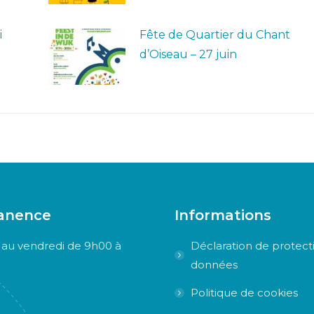
i
Fête de Quartier du Chant
d’Oiseau – 27 juin
anence
Informations
 au vendredi de 9h00 à
Déclaration de protect
données
Politique de cookies