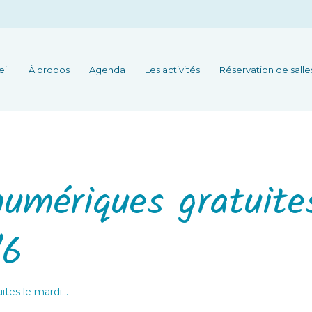
il
À propos
Agenda
Les activités
Réservation de salle
umériques gratuite
/6
tes le mardi…