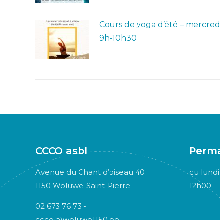
Cours de yoga d’été – mercred
9h-10h30
CCCO asbl
Perm
Avenue du Chant d’oiseau 40
du lundi
1150 Woluwe-Saint-Pierre
12h00
02 673 76 73 -
ccco(a)woluwe1150.be