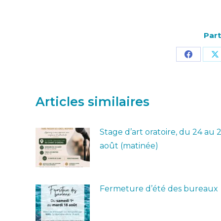
Part
Partage
P
sur
s
Facebo
X
Articles similaires
Stage d’art oratoire, du 24 au 
août (matinée)
Fermeture d’été des bureaux