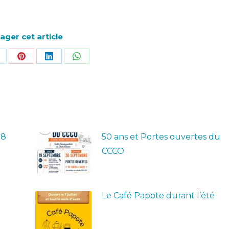
ager cet article
r
artager
Partager
Partager
Partager
ur
sur
sur
sur
ok
Pinterest
LinkedIn
WhatsApp
28
50 ans et Portes ouvertes du
CCCO
Le Café Papote durant l’été