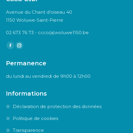
Avenue du Chant d’oiseau 40
1150 Woluwe-Saint-Pierre
02 673 76 73 - ccco(a)woluwe1150.be
Trouvez nous sur :
Facebook
Instagram
page
page
Permanence
opens
opens
in
in
du lundi au vendredi de 9h00 à 12h00
new
new
window
window
Informations
Déclaration de protection des données
Politique de cookies
Transparence