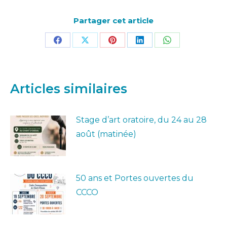
Partager cet article
Partager
Partager
Partager
Partager
Partager
sur
sur
sur
sur
sur
Facebook
X
Pinterest
LinkedIn
WhatsApp
Articles similaires
Stage d’art oratoire, du 24 au 28
août (matinée)
50 ans et Portes ouvertes du
CCCO