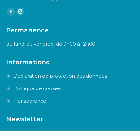
Trouvez nous sur :
Facebook
Instagram
page
page
Permanence
opens
opens
in
in
du lundi au vendredi de 9h00 à 12h00
new
new
window
window
Informations
Déclaration de protection des données
Politique de cookies
Transparence
Newsletter
Inscrivez-vous à la Newsletter pour être tenus au