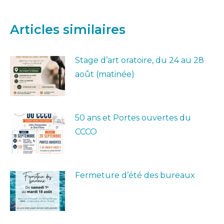
sur
sur
sur
sur
sur
Facebook
X
Pinterest
LinkedIn
WhatsApp
Articles similaires
Stage d’art oratoire, du 24 au 28
août (matinée)
50 ans et Portes ouvertes du
CCCO
Fermeture d’été des bureaux