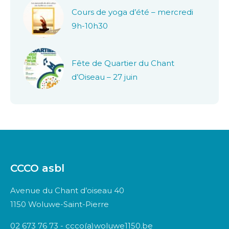
Cours de yoga d’été – mercredi
9h-10h30
Fête de Quartier du Chant
d’Oiseau – 27 juin
CCCO asbl
Avenue du Chant d’oiseau 40
1150 Woluwe-Saint-Pierre
02 673 76 73 - ccco(a)woluwe1150.be