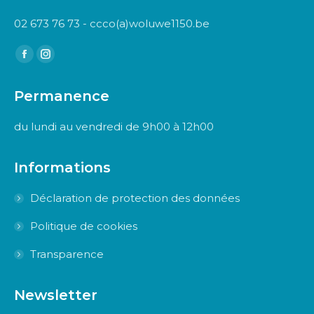
02 673 76 73 - ccco(a)woluwe1150.be
Trouvez nous sur :
Facebook
Instagram
page
page
Permanence
opens
opens
in
in
du lundi au vendredi de 9h00 à 12h00
new
new
window
window
Informations
Déclaration de protection des données
Politique de cookies
Transparence
Newsletter