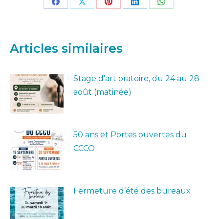
Partager
Partager
Partager
Partager
Partager
sur
sur
sur
sur
sur
Facebook
X
Pinterest
LinkedIn
WhatsApp
Articles similaires
Stage d’art oratoire, du 24 au 28
août (matinée)
50 ans et Portes ouvertes du
CCCO
Fermeture d’été des bureaux