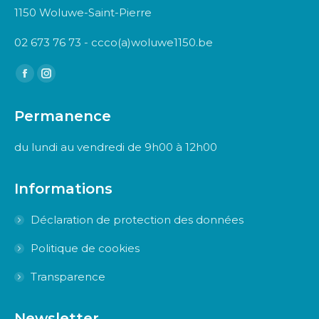
1150 Woluwe-Saint-Pierre
02 673 76 73 - ccco(a)woluwe1150.be
Trouvez nous sur :
Facebook
Instagram
page
page
Permanence
opens
opens
in
in
du lundi au vendredi de 9h00 à 12h00
new
new
window
window
Informations
Déclaration de protection des données
Politique de cookies
Transparence
Newsletter