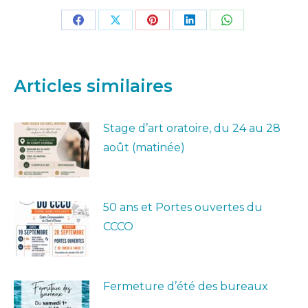
Partager
Partager
Partager
Partager
Partager
sur
sur
sur
sur
sur
Facebook
X
Pinterest
LinkedIn
WhatsApp
Articles similaires
Stage d’art oratoire, du 24 au 28
août (matinée)
50 ans et Portes ouvertes du
CCCO
Fermeture d’été des bureaux