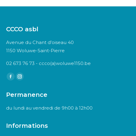
CCCO asbl
Avenue du Chant d’oiseau 40
1150 Woluwe-Saint-Pierre
02 673 76 73 - ccco(a)woluwe1150.be
Trouvez nous sur :
Facebook
Instagram
page
page
Permanence
opens
opens
in
in
du lundi au vendredi de 9h00 à 12h00
new
new
window
window
Informations