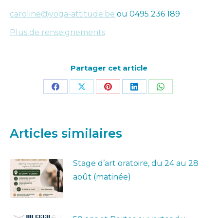
caroline@yoga-attitude.be
ou 0495 236 189
Plus de renseignements
Partager cet article
Partager
Partager
Partager
Partager
Partager
sur
sur
sur
sur
sur
Facebook
X
Pinterest
LinkedIn
WhatsApp
Articles similaires
Stage d’art oratoire, du 24 au 28
août (matinée)