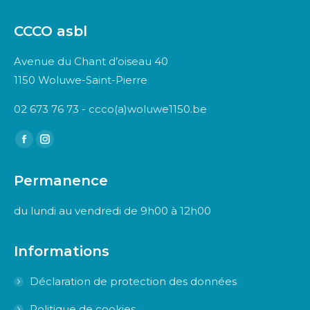
CCCO asbl
Avenue du Chant d’oiseau 40
1150 Woluwe-Saint-Pierre
02 673 76 73 - ccco(a)woluwe1150.be
Trouvez nous sur :
Facebook
Instagram
page
page
Permanence
opens
opens
in
in
du lundi au vendredi de 9h00 à 12h00
new
new
window
window
Informations
Déclaration de protection des données
Politique de cookies