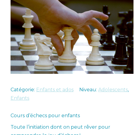
Catégorie:
Enfants et ados
Niveau:
Adolescents
,
Enfants
Cours d’échecs pour enfants
Toute l’initiation dont on peut rêver pour