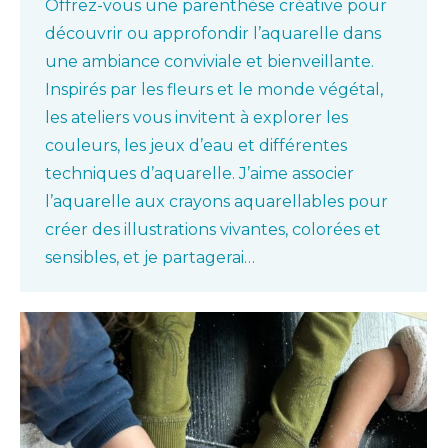
Offrez-vous une parenthèse créative pour
découvrir ou approfondir l’aquarelle dans
une ambiance conviviale et bienveillante.
Inspirés par les fleurs et le monde végétal,
les ateliers vous invitent à explorer les
couleurs, les jeux d’eau et différentes
techniques d’aquarelle. J’aime associer
l’aquarelle aux crayons aquarellables pour
créer des illustrations vivantes, colorées et
sensibles, et je partagerai…