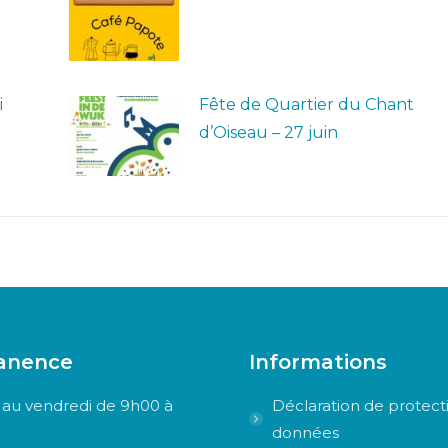
i
Fête de Quartier du Chant
d’Oiseau – 27 juin
anence
Informations
 au vendredi de 9h00 à
Déclaration de protect
données