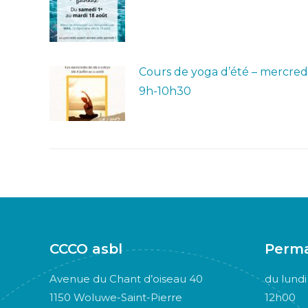
Cours de yoga d’été – mercred
9h-10h30
CCCO asbl
Perm
Avenue du Chant d’oiseau 40
du lundi
1150 Woluwe-Saint-Pierre
12h00