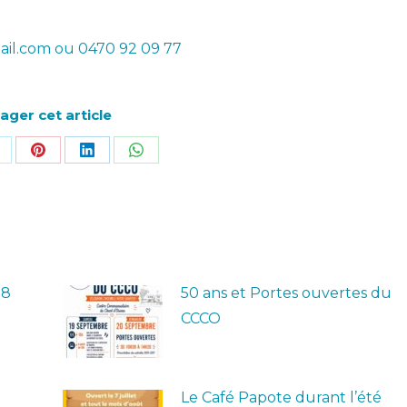
ail.com ou 0470 92 09 77
ager cet article
r
artager
Partager
Partager
Partager
ur
sur
sur
sur
ok
Pinterest
LinkedIn
WhatsApp
28
50 ans et Portes ouvertes du
CCCO
Le Café Papote durant l’été