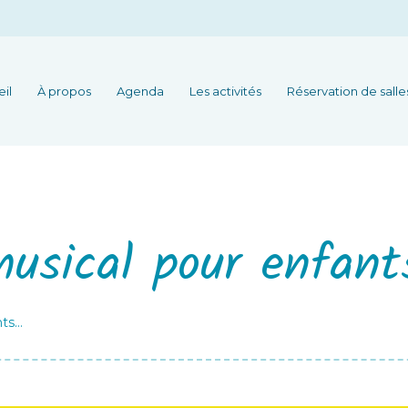
il
À propos
Agenda
Les activités
Réservation de salle
musical pour enfant
nts…