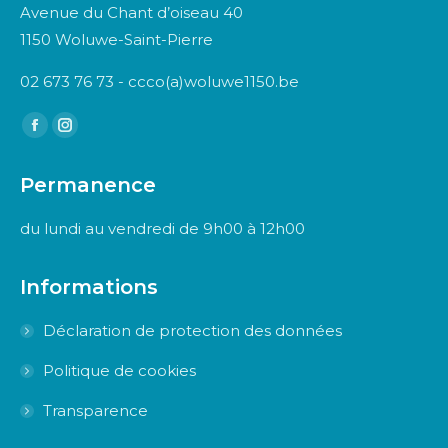
Avenue du Chant d’oiseau 40
1150 Woluwe-Saint-Pierre
02 673 76 73 - ccco(a)woluwe1150.be
Trouvez nous sur :
Facebook
Instagram
page
page
Permanence
opens
opens
in
in
du lundi au vendredi de 9h00 à 12h00
new
new
window
window
Informations
Déclaration de protection des données
Politique de cookies
Transparence