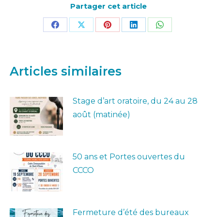
Partager cet article
Partager
Partager
Partager
Partager
Partager
sur
sur
sur
sur
sur
Facebook
X
Pinterest
LinkedIn
WhatsApp
Articles similaires
Stage d’art oratoire, du 24 au 28
août (matinée)
50 ans et Portes ouvertes du
CCCO
Fermeture d’été des bureaux