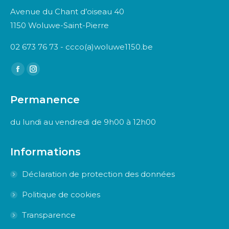
Avenue du Chant d’oiseau 40
1150 Woluwe-Saint-Pierre
02 673 76 73 - ccco(a)woluwe1150.be
Trouvez nous sur :
Facebook
Instagram
page
page
Permanence
opens
opens
in
in
du lundi au vendredi de 9h00 à 12h00
new
new
window
window
Informations
Déclaration de protection des données
Politique de cookies
Transparence