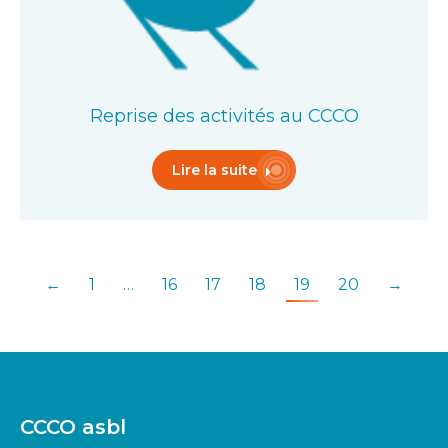
Reprise des activités au CCCO
Lire la suite
←
1
…
16
17
18
19
20
→
CCCO asbl