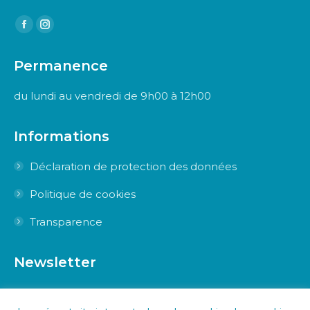
Trouvez nous sur :
Facebook
Instagram
page
page
Permanence
opens
opens
in
in
du lundi au vendredi de 9h00 à 12h00
new
new
window
window
Informations
Déclaration de protection des données
Politique de cookies
Transparence
Newsletter
Inscrivez-vous à la Newsletter pour être tenus au