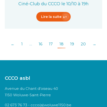
Ciné-Club du CCCO le 10/10 à 19h
Lire la suite
←
1
…
16
17
18
19
20
→
CCCO asbl
Avenue du Chant d’oiseau 40
1150 Woluwe-Saint-Pierre
02 673 76 73 - ccco(a)woluwe1150.be